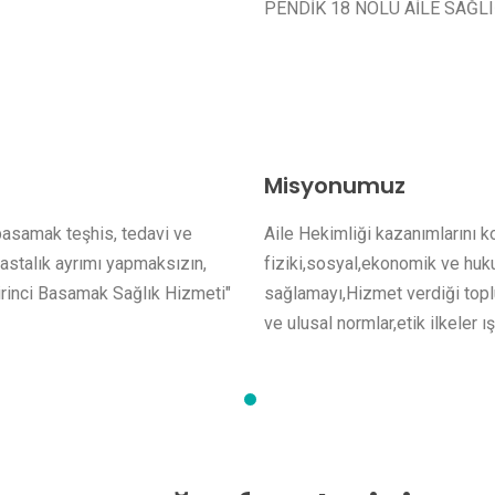
PENDİK 18 NOLU AİLE SAĞL
Misyonumuz
 basamak teşhis, tedavi ve
Aile Hekimliği kazanımlarını k
 hastalık ayrımı yapmaksızın,
fiziki,sosyal,ekonomik ve huku
irinci Basamak Sağlık Hizmeti"
sağlamayı,Hizmet verdiği toplu
ve ulusal normlar,etik ilkeler 
1