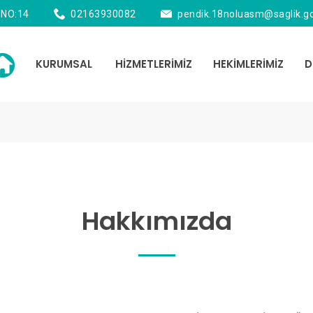
 NO:14
02163930082
pendik.18noluasm@saglik.go
KURUMSAL
HİZMETLERİMİZ
HEKİMLERİMİZ
D
Hakkımızda