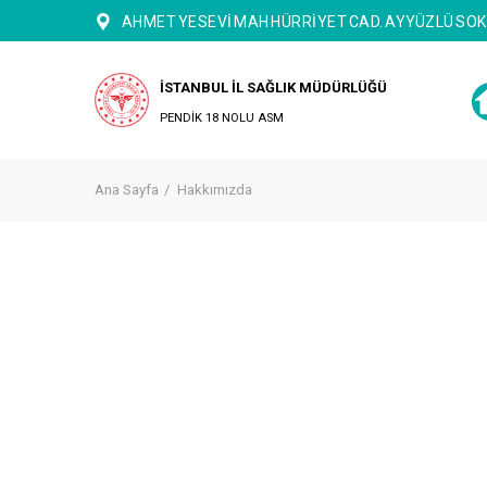
AHMET YESEVİ MAH HÜRRİYET CAD. AYYÜZLÜ SOK
İSTANBUL İL SAĞLIK MÜDÜRLÜĞÜ
PENDİK 18 NOLU ASM
Ana Sayfa
Hakkımızda