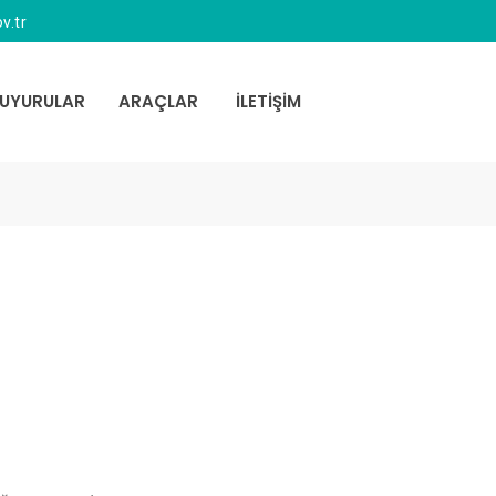
v.tr
UYURULAR
ARAÇLAR
İLETİŞİM